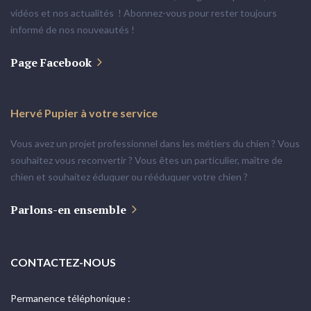
vidéos et nos actualités ! Abonnez-vous pour rester toujours
informé de nos nouveautés !
Page Facebook
Hervé
Pupier
à
votre
service
Vous avez un projet professionnel dans les métiers du chien ? Vous
souhaitez vous reconvertir ? Vous êtes un particulier, maître de
chien et souhaitez éduquer ou rééduquer votre chien ?
Parlons-en ensemble
CONTACTEZ-NOUS
Permanence téléphonique :