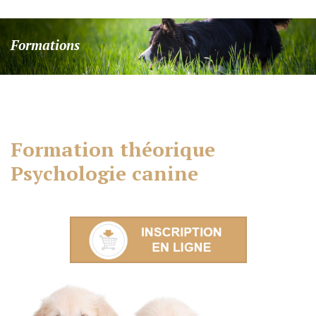
passe
oublié
Formations
?
Identifiant
oublié
?
Formation
théorique
Psychologie
canine