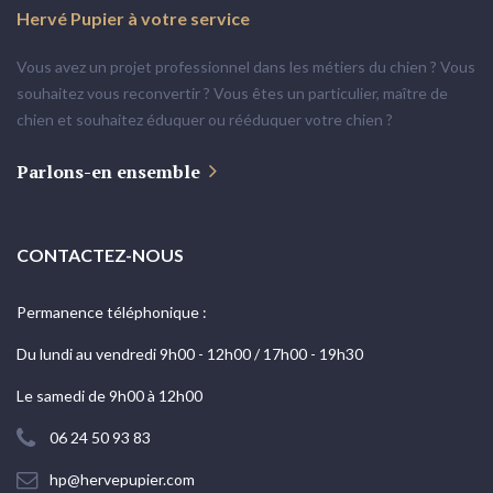
Hervé
Pupier
à
votre
service
Vous avez un projet professionnel dans les métiers du chien ? Vous
souhaitez vous reconvertir ? Vous êtes un particulier, maître de
chien et souhaitez éduquer ou rééduquer votre chien ?
Parlons-en ensemble
CONTACTEZ-NOUS
Permanence téléphonique :
Du lundi au vendredi 9h00 - 12h00 / 17h00 - 19h30
Le samedi de 9h00 à 12h00
06 24 50 93 83
hp@hervepupier.com